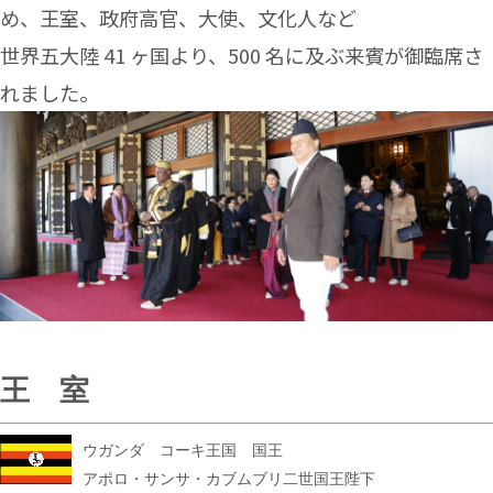
め、王室、政府高官、大使、文化人など
世界五大陸 41 ヶ国より、500 名に及ぶ来賓が御臨席さ
れました。
王 室
ウガンダ コーキ王国 国王
アポロ・サンサ・カブムブリ二世国王陛下