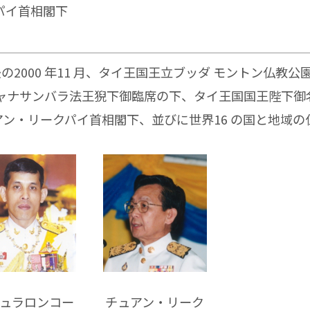
首相閣下
の2000 年11 月、タイ王国王立ブッダ モントン仏教公
ニャナサンバラ法王猊下御臨席の下、タイ王国
国王陛下御
アン・リークパイ首相閣下、
並びに世界16 の国と地域
ュラロンコー
チュアン・リーク