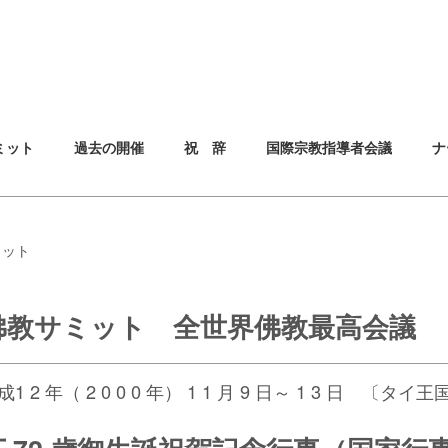
ミット
過去の開催
祝 辞
国際宗教指導者会議
ナ
ミット
佛教サミット 全世界佛教最高会議
成1 2 年（ 2 0 0 0 年） 1 1 月 9 日～ 1 3 日 〔タイ王