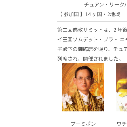
チュアン・リークパイ
【 参加国 】
14 ヶ国・2地域
第二回佛教サミットは、2 年後
イ王国ソムデット・プラ・ 
子殿下の御臨席を賜り、チュ
列席され、開催されました。
プーミポン
ワチ