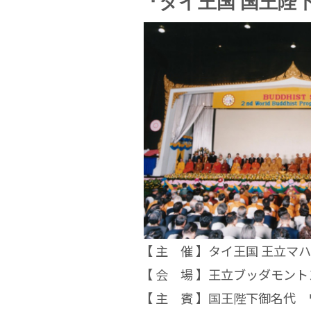
『タイ王国 国王陛下
【 主 催 】
タイ王国 王立マ
【 会 場 】
王立ブッダモント
【 主 賓 】
国王陛下御名代 