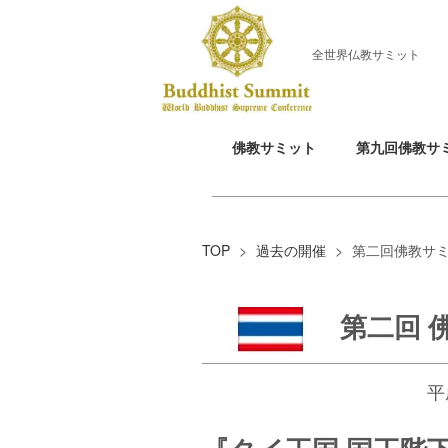
全世界仏教サミット
佛教サミット
第九回佛教サ
TOP
>
過去の開催
>
第二回佛教サ
第二回 
平