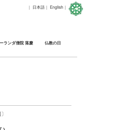
｜
日本語
｜
English
｜
ーランダ僧院 落慶
仏教の日
国〕