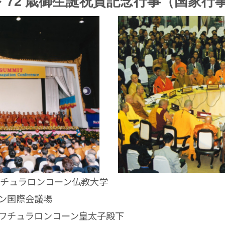
 72 歳御生誕祝賀記念行事（国家行
ハチュラロンコーン仏教大学
ン国際会議場
ワチュラロンコーン皇太子殿下