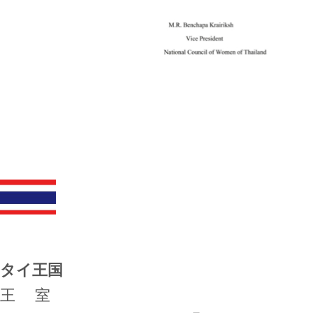
タイ王国
王 室