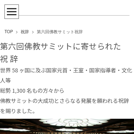
TOP
>
祝辞
>
第六回佛教サミット祝辞
第六回佛教サミットに寄せられた
祝 辞
世界 58 ヶ国に及ぶ国家元首・王室・国家指導者・文化
人等
総勢 1,300 名もの方々から
佛教サミットの大成功とさらなる発展を願われる祝辞
を賜りました。