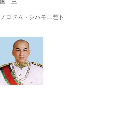
国 王
ノロドム・シハモニ陛下