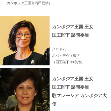
（カンボジア王国宮内庁提供）
カンボジア王国 王女
国王陛下 諮問委員
ノロドム・
ボパ・デヴィ殿下
（国王陛下 御令姉）
カンボジア王国 王女
国王陛下 諮問委員
駐マレーシア カンボジア大
使