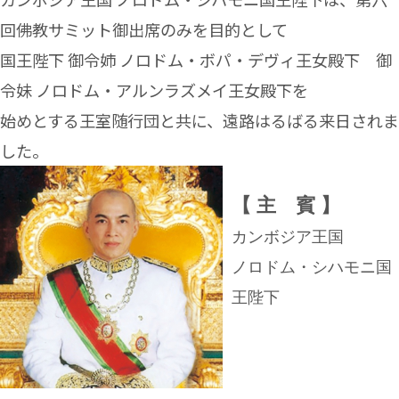
回佛教サミット御出席のみを目的として
国王陛下 御令姉 ノロドム・ボパ・デヴィ王女殿下 御
令妹 ノロドム・アルンラズメイ王女殿下を
始めとする王室随行団と共に、遠路はるばる来日されま
した。
【 主 賓 】
カンボジア王国
ノロドム・シハモニ国
王陛下