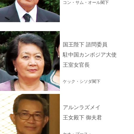
コン・サム・オール閣下
国王陛下 諮問委員
駐中国カンボジア大使
王室女官長
ケック・シソダ閣下
アルンラズメイ
王女殿下 御夫君
ケオ・プース・