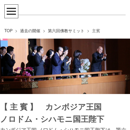
TOP
>
過去の開催
>
第六回佛教サミット
>
主賓
【 主 賓 】 カンボジア王国
ノロドム・シハモニ国王陛下
カンボジア王国 ノロドム・シハモニ国王陛下は、第六