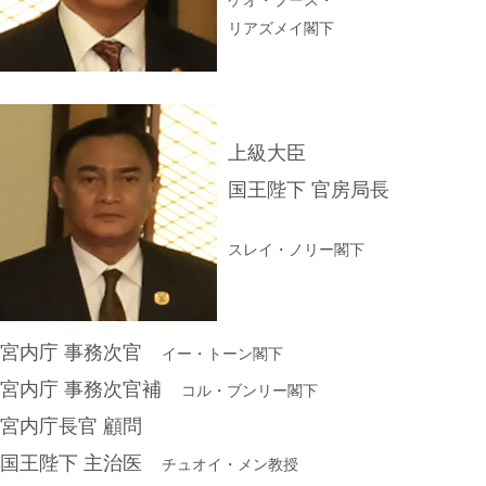
リアズメイ閣下
上級大臣
国王陛下 官房局長
スレイ・ノリー閣下
宮内庁 事務次官
イー・トーン閣下
宮内庁 事務次官補
コル・ブンリー閣下
宮内庁長官 顧問
国王陛下 主治医
チュオイ・メン教授