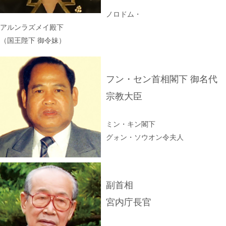
ノロドム・
アルンラズメイ殿下
（国王陛下 御令妹）
フン・セン首相閣下 御名代
宗教大臣
ミン・キン閣下
グォン・ソウオン令夫人
副首相
宮内庁長官