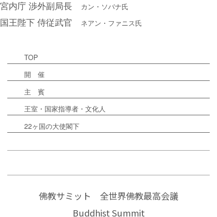
宮内庁 渉外副局長
カン・ソバナ氏
国王陛下 侍従武官
ネアン・ファニス氏
TOP
開 催
主 賓
王室・国家指導者・文化人
22ヶ国の大使閣下
佛教サミット 全世界佛教最高会議
Buddhist Summit