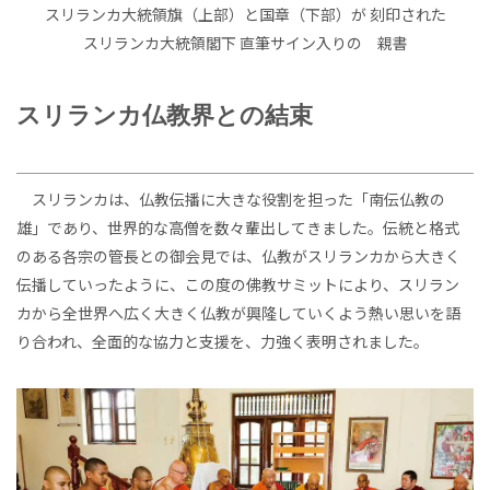
スリランカ大統領旗（上部）と国章（下部）が 刻印された
スリランカ大統領閣下 直筆サイン入りの 親書
スリランカ仏教界との結束
スリランカは、仏教伝播に大きな役割を担った「南伝仏教の
雄」であり、世界的な高僧を数々輩出してきました。伝統と格式
のある各宗の管長との御会見では、仏教がスリランカから大きく
伝播していったように、この度の佛教サミットにより、スリラン
カから全世界へ広く大きく仏教が興隆していくよう熱い思いを語
り合われ、全面的な協力と支援を、力強く表明されました。