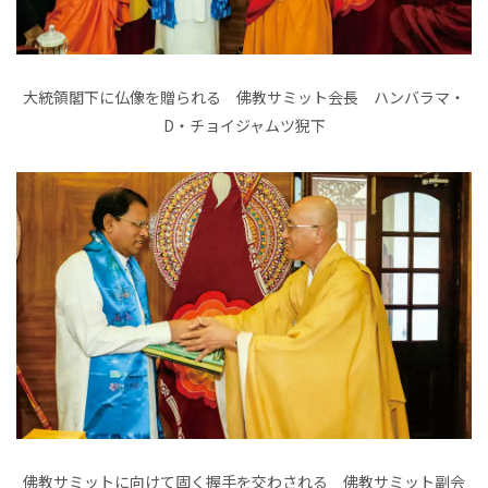
大統領閣下に仏像を贈られる 佛教サミット会長 ハンバラマ・
D・チョイジャムツ猊下
佛教サミットに向けて固く握手を交わされる 佛教サミット副会