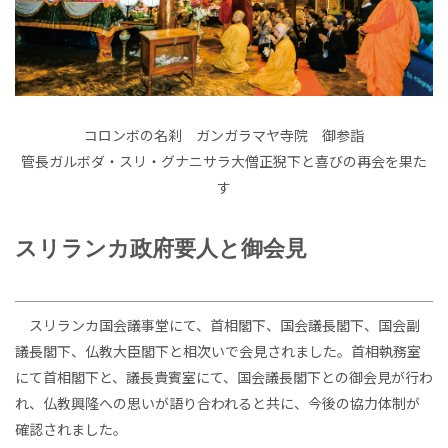
コロンボの名刹 ガンガラマヤ寺院 御参詣
管長ガルボダ・スリ・グナニサラ大僧正猊下と喜びの再会を果た
す
スリランカ政府要人と御会見
スリランカ国会議事堂にて、首相閣下、国会議長閣下、国会副
議長閣下、仏教大臣閣下と相次いで会見されました。首相執務室
にて首相閣下と、議長貴賓室にて、国会議長閣下との御会見が行わ
れ、仏教興隆への思いが語り合われると共に、今後の協力体制が
確認されました。