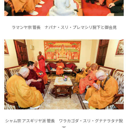
ラマンヤ宗 管長 ナパナ・スリ・プレマシリ猊下と御会見
シャム宗 アスギリヤ派 管長 ワラカゴダ・スリ・グナナラタナ猊
下