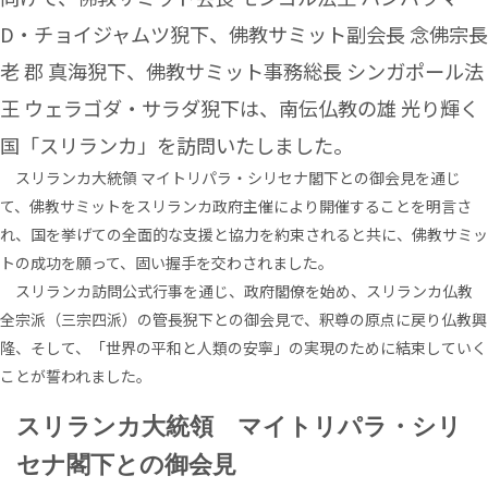
D・チョイジャムツ猊下、佛教サミット副会長 念佛宗長
老 郡 真海猊下、佛教サミット事務総長 シンガポール法
王 ウェラゴダ・サラダ猊下は、南伝仏教の雄 光り輝く
国「スリランカ」を訪問いたしました。
スリランカ大統領 マイトリパラ・シリセナ閣下との御会見を通じ
て、佛教サミットをスリランカ政府主催により開催することを明言さ
れ、国を挙げての全面的な支援と協力を約束されると共に、佛教サミッ
トの成功を願って、固い握手を交わされました。
スリランカ訪問公式行事を通じ、政府閣僚を始め、スリランカ仏教
全宗派（三宗四派）の管長猊下との御会見で、釈尊の原点に戻り仏教興
隆、そして、「世界の平和と人類の安寧」の実現のために結束していく
ことが誓われました。
スリランカ大統領 マイトリパラ・シリ
セナ閣下との御会見