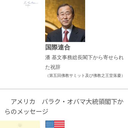
国際連合
潘 基文事務総長閣下から寄せられ
た祝辞
（第五回佛教サミット及び佛教之王堂落慶）
アメリカ バラク・オバマ大統領閣下か
らのメッセージ